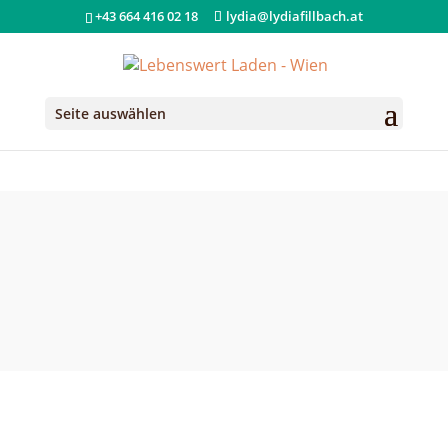
+43 664 416 02 18
lydia@lydiafillbach.at
Seite auswählen
FASTEN@WORK 1:1 COACHING