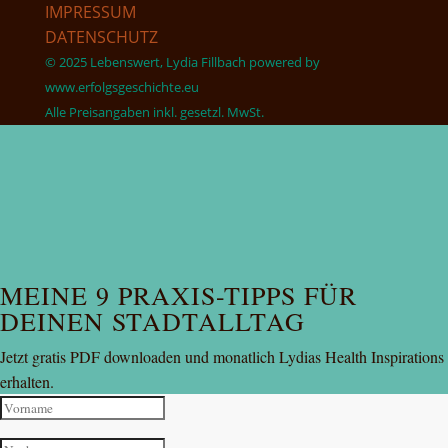
IMPRESSUM
DATENSCHUTZ
© 2025 Lebenswert, Lydia Fillbach powered by
www.erfolgsgeschichte.eu
Alle Preisangaben inkl. gesetzl. MwSt.
MEINE 9 PRAXIS-TIPPS FÜR
DEINEN STADTALLTAG
Jetzt gratis PDF downloaden und monatlich Lydias Health Inspirations
erhalten.