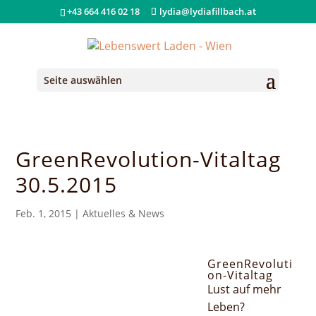
+43 664 416 02 18
lydia@lydiafillbach.at
Seite auswählen
GreenRevolution-Vitaltag
30.5.2015
Feb. 1, 2015
|
Aktuelles & News
GreenRevoluti
on-Vitaltag
Lust auf mehr
Leben?